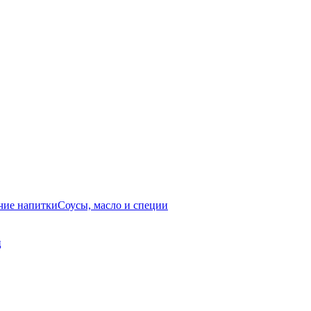
чие напитки
Соусы, масло и специи
ц