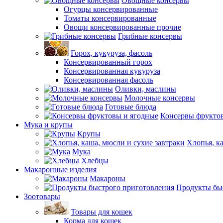
Овощные консервы
Огурцы консервированные
Томаты консервированные
Овощи консервированные прочие
Грибные консервы
Горох, кукуруза, фасоль
Консервированный горох
Консервированная кукуруза
Консервированная фасоль
Оливки, маслины
Молочные консервы
Готовые блюда
Консервы фрукто
Мука и крупы
Крупы
Хлопья, к
Мука
Хлебцы
Макаронные изделия
Макароны
Продукты бы
Зоотовары
Товары для кошек
Корма для кошек