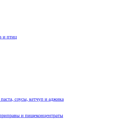
в и птиц
 паста, соусы, кетчуп и аджика
приправы и пищеконцентраты