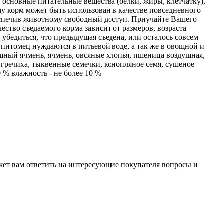
основные питательные вещества (белки, жиры, клетчатку),
у корм может быть использован в качестве повседневного
еспечив животному свободный доступ. Приучайте Вашего
ество съедаемого корма зависит от размеров, возраста
убедиться, что предыдущая съедена, или осталось совсем
, питомец нуждаются в питьевой воде, а так же в овощной и
ушный ячмень, ячмень, овсяные хлопья, пшеница воздушная,
, гречиха, тыквенные семечки, конопляное семя, сушеное
0 % влажность - не более 10 %
жет вам ответить на интересующие покупателя вопросы и