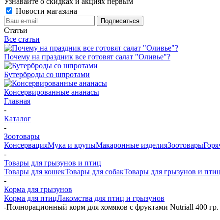
Узнавайте о скидках и акциях первым
Новости магазина
Статьи
Все статьи
Почему на праздник все готовят салат "Оливье"?
Бутерброды со шпротами
Консервированные ананасы
Главная
-
Каталог
-
Зоотовары
Консервация
Мука и крупы
Макаронные изделия
Зоотовары
Горя
-
Товары для грызунов и птиц
Товары для кошек
Товары для собак
Товары для грызунов и пти
-
Корма для грызунов
Корма для птиц
Лакомства для птиц и грызунов
-
Полнорационный корм для хомяков с фруктами Nutriall 400 гр.