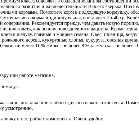
 премиум класса содержит в сбалансированном соотношении все 
ального развития и жизнедеятельности Вашего зверька. Поэтом
 сочными кормами. Поместите корм в подходящую кормушку, об
Суточная доза корма индивидуальная, составляет 25-40 гр. Колич
й содержания. Рекомендуется прежде, чем давать новую порцию, 
о использовать, как основу повседневного рациона. Кроме зерна
 клетки шелуху, грязные и мокрые семена. Овес, пшеница, возд
ы рожкового дерева, кукурузные хлопья, кукуруза, овсяная крупа
елки- не менее 11 % жиры - не более 8 % клетчатка - не более 1
ару или работе магазина.
помогут.
агазине, доставке или любого другого важного контента. Помо
ему усмотрению.
галочку в настройках компонента. Очень удобно.