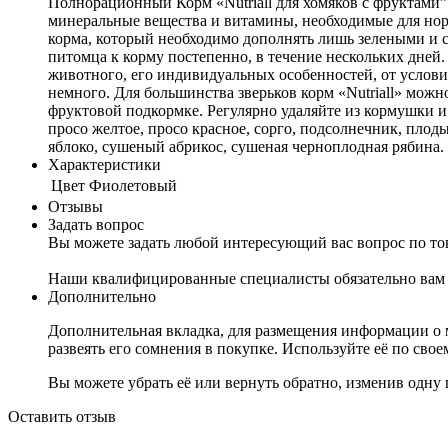
Полнорационный Корм «Nutriall для хомяков с фруктами”
минеральные вещества и витамины, необходимые для норм
корма, который необходимо дополнять лишь зелеными и
питомца к корму постепенно, в течение нескольких дней. 
животного, его индивидуальных особенностей, от услови
немного. Для большинства зверьков корм «Nutriall» можн
фруктовой подкормке. Регулярно удаляйте из кормушки и
просо желтое, просо красное, сорго, подсолнечник, плод
яблоко, сушеный абрикос, сушеная черноплодная рябина. б
Характеристики
Цвет
Фиолетовый
Отзывы
Задать вопрос
Вы можете задать любой интересующий вас вопрос по тов
Наши квалифицированные специалисты обязательно вам 
Дополнительно
Дополнительная вкладка, для размещения информации о м
развеять его сомнения в покупке. Используйте её по сво
Вы можете убрать её или вернуть обратно, изменив одну 
Оставить отзыв