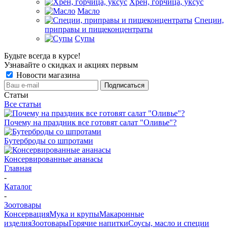
Хрен, горчица, уксус
Масло
Специи,
приправы и пищеконцентраты
Супы
Будьте всегда в курсе!
Узнавайте о скидках и акциях первым
Новости магазина
Статьи
Все статьи
Почему на праздник все готовят салат "Оливье"?
Бутерброды со шпротами
Консервированные ананасы
Главная
-
Каталог
-
Зоотовары
Консервация
Мука и крупы
Макаронные
изделия
Зоотовары
Горячие напитки
Соусы, масло и специи