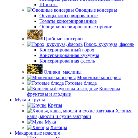
Шпроты
Овощные консервы
Огурцы консервированные
Томаты консервированные
Овощи консервированные прочие
Грибные консервы
Горох, кукуруза, фасоль
Консервированный горох
Консервированная кукуруза
Консервированная фасоль
Оливки, маслины
Молочные консервы
Готовые блюда
Консервы
фруктовы и ягодные
Мука и крупы
Крупы
Хлопья,
каша, мюсли и сухие завтраки
Мука
Хлебцы
Макаронные изделия