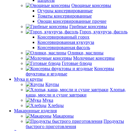
Шпроты
Овощные консервы
Огурцы консервированные
Томаты консервированные
Овощи консервированные прочие
Грибные консервы
Горох, кукуруза, фасоль
Консервированный горох
Консервированная кукуруза
Консервированная фасоль
Оливки, маслины
Молочные консервы
Готовые блюда
Консервы
фруктовы и ягодные
Мука и крупы
Крупы
Хлопья,
каша, мюсли и сухие завтраки
Мука
Хлебцы
Макаронные изделия
Макароны
Продукты
быстрого приготовления