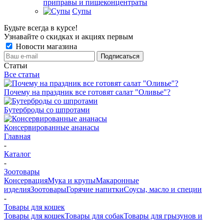
приправы и пищеконцентраты
Супы
Будьте всегда в курсе!
Узнавайте о скидках и акциях первым
Новости магазина
Статьи
Все статьи
Почему на праздник все готовят салат "Оливье"?
Бутерброды со шпротами
Консервированные ананасы
Главная
-
Каталог
-
Зоотовары
Консервация
Мука и крупы
Макаронные
изделия
Зоотовары
Горячие напитки
Соусы, масло и специи
-
Товары для кошек
Товары для кошек
Товары для собак
Товары для грызунов и