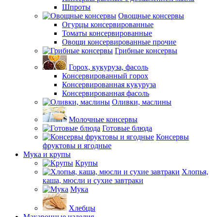
Шпроты
Овощные консервы
Огурцы консервированные
Томаты консервированные
Овощи консервированные прочие
Грибные консервы
Горох, кукуруза, фасоль
Консервированный горох
Консервированная кукуруза
Консервированная фасоль
Оливки, маслины
Молочные консервы
Готовые блюда
Консервы
фруктовы и ягодные
Мука и крупы
Крупы
Хлопья,
каша, мюсли и сухие завтраки
Мука
Хлебцы
Макаронные изделия