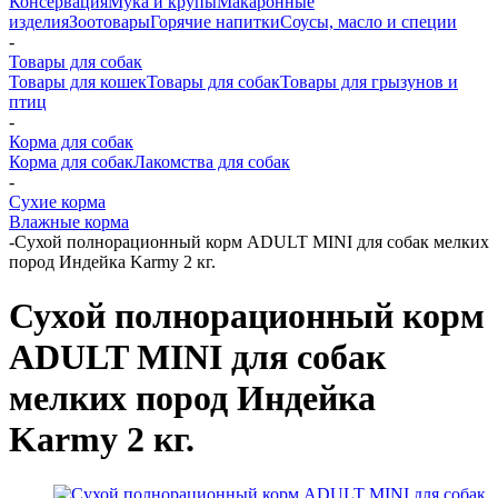
Консервация
Мука и крупы
Макаронные
изделия
Зоотовары
Горячие напитки
Соусы, масло и специи
-
Товары для собак
Товары для кошек
Товары для собак
Товары для грызунов и
птиц
-
Корма для собак
Корма для собак
Лакомства для собак
-
Сухие корма
Влажные корма
-
Сухой полнорационный корм ADULT MINI для собак мелких
пород Индейка Karmy 2 кг.
Сухой полнорационный корм
ADULT MINI для собак
мелких пород Индейка
Karmy 2 кг.