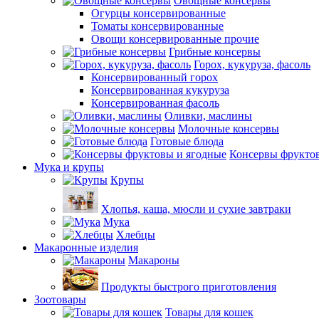
Овощные консервы
Огурцы консервированные
Томаты консервированные
Овощи консервированные прочие
Грибные консервы
Горох, кукуруза, фасоль
Консервированный горох
Консервированная кукуруза
Консервированная фасоль
Оливки, маслины
Молочные консервы
Готовые блюда
Консервы фрукто
Мука и крупы
Крупы
Хлопья, каша, мюсли и сухие завтраки
Мука
Хлебцы
Макаронные изделия
Макароны
Продукты быстрого приготовления
Зоотовары
Товары для кошек