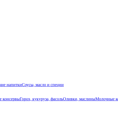
чие напитки
Соусы, масло и специи
е консервы
Горох, кукуруза, фасоль
Оливки, маслины
Молочные к
.