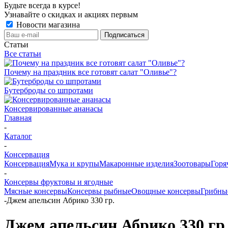
Будьте всегда в курсе!
Узнавайте о скидках и акциях первым
Новости магазина
Статьи
Все статьи
Почему на праздник все готовят салат "Оливье"?
Бутерброды со шпротами
Консервированные ананасы
Главная
-
Каталог
-
Консервация
Консервация
Мука и крупы
Макаронные изделия
Зоотовары
Горя
-
Консервы фруктовы и ягодные
Мясные консервы
Консервы рыбные
Овощные консервы
Грибны
-
Джем апельсин Абрико 330 гр.
Джем апельсин Абрико 330 гр