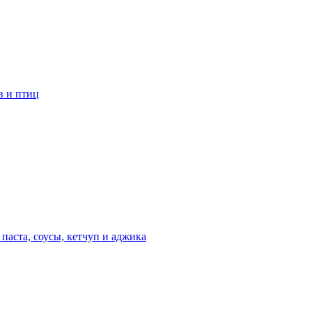
в и птиц
 паста, соусы, кетчуп и аджика