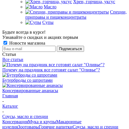
Хрен, горчица, уксус
Масло
Специи,
приправы и пищеконцентраты
Супы
Будьте всегда в курсе!
Узнавайте о скидках и акциях первым
Новости магазина
Статьи
Все статьи
Почему на праздник все готовят салат "Оливье"?
Бутерброды со шпротами
Консервированные ананасы
Главная
-
Каталог
-
Соусы, масло и специи
Консервация
Мука и крупы
Макаронные
изделия
Зоотовары
Горячие напитки
Соусы, масло и специи