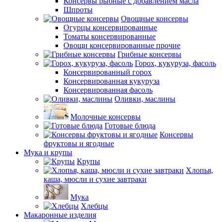
Консервы рыбные с добавлением масла
Шпроты
Овощные консервы
Огурцы консервированные
Томаты консервированные
Овощи консервированные прочие
Грибные консервы
Горох, кукуруза, фасоль
Консервированный горох
Консервированная кукуруза
Консервированная фасоль
Оливки, маслины
Молочные консервы
Готовые блюда
Консервы
фруктовы и ягодные
Мука и крупы
Крупы
Хлопья,
каша, мюсли и сухие завтраки
Мука
Хлебцы
Макаронные изделия