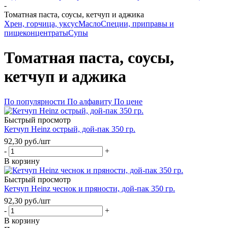
-
Томатная паста, соусы, кетчуп и аджика
Хрен, горчица, уксус
Масло
Специи, приправы и
пищеконцентраты
Супы
Томатная паста, соусы,
кетчуп и аджика
По популярности
По алфавиту
По цене
Быстрый просмотр
Кетчуп Heinz острый, дой-пак 350 гр.
92,30
руб.
/шт
-
+
В корзину
Быстрый просмотр
Кетчуп Heinz чеснок и пряности, дой-пак 350 гр.
92,30
руб.
/шт
-
+
В корзину