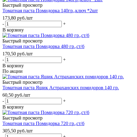
Быстрый просмотр
Томатная паста Помидорка 140гр.,ключ *2шт
173,80
руб.
/шт
-
+
В корзину
Быстрый просмотр
Томатная паста Помидорка 480 гр.,ст/б
170,50
руб.
/шт
-
+
В корзину
По акции
Быстрый просмотр
Томатная паста Ящик Астраханских помидоров 140 гр.
60,50
руб.
/шт
-
+
В корзину
Быстрый просмотр
Томатная паста Помидорка 720 гр.,ст/б
305,50
руб.
/шт
-
+