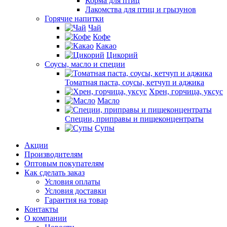
Корма для птиц
Лакомства для птиц и грызунов
Горячие напитки
Чай
Кофе
Какао
Цикорий
Соусы, масло и специи
Томатная паста, соусы, кетчуп и аджика
Хрен, горчица, уксус
Масло
Специи, приправы и пищеконцентраты
Супы
Акции
Производителям
Оптовым покупателям
Как сделать заказ
Условия оплаты
Условия доставки
Гарантия на товар
Контакты
О компании