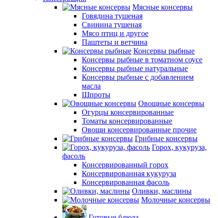
Мясные консервы
Говядина тушеная
Свинина тушеная
Мясо птиц и другое
Паштеты и ветчина
Консервы рыбные
Консервы рыбные в томатном соусе
Консервы рыбные натуральные
Консервы рыбные с добавлением
масла
Шпроты
Овощные консервы
Огурцы консервированные
Томаты консервированные
Овощи консервированные прочие
Грибные консервы
Горох, кукуруза,
фасоль
Консервированный горох
Консервированная кукуруза
Консервированная фасоль
Оливки, маслины
Молочные консервы
Готовые блюда