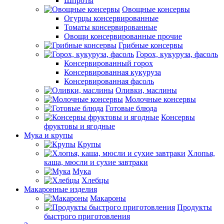
Шпроты
Овощные консервы
Огурцы консервированные
Томаты консервированные
Овощи консервированные прочие
Грибные консервы
Горох, кукуруза, фасоль
Консервированный горох
Консервированная кукуруза
Консервированная фасоль
Оливки, маслины
Молочные консервы
Готовые блюда
Консервы
фруктовы и ягодные
Мука и крупы
Крупы
Хлопья,
каша, мюсли и сухие завтраки
Мука
Хлебцы
Макаронные изделия
Макароны
Продукты
быстрого приготовления