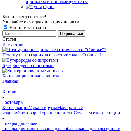
приправы и пищеконцентраты
Супы
Будьте всегда в курсе!
Узнавайте о скидках и акциях первым
Новости магазина
Статьи
Все статьи
Почему на праздник все готовят салат "Оливье"?
Бутерброды со шпротами
Консервированные ананасы
Главная
-
Каталог
-
Зоотовары
Консервация
Мука и крупы
Макаронные
изделия
Зоотовары
Горячие напитки
Соусы, масло и специи
-
Товары для собак
Товары для кошек
Товары для собак
Товары для грызунов и