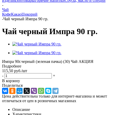
изделия
Зоотовары
Горячие напитки
Соусы, масло и специи
-
Чай
Кофе
Какао
Цикорий
-
Чай черный Импра 90 гр.
Чай черный Импра 90 гр.
Импра 90г.черный (зеленая пачка) (30) Чай АКЦИЯ
Подробнее
115,50
руб.
/шт
-
+
В корзину
Поделиться
Цена действительна только для интернет-магазина и может
отличаться от цен в розничных магазинах
Описание
Характеристики