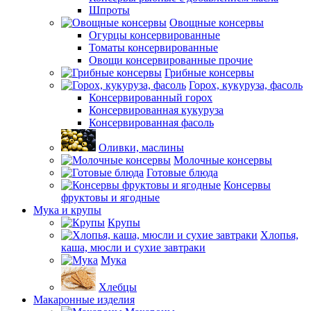
Шпроты
Овощные консервы
Огурцы консервированные
Томаты консервированные
Овощи консервированные прочие
Грибные консервы
Горох, кукуруза, фасоль
Консервированный горох
Консервированная кукуруза
Консервированная фасоль
Оливки, маслины
Молочные консервы
Готовые блюда
Консервы
фруктовы и ягодные
Мука и крупы
Крупы
Хлопья,
каша, мюсли и сухие завтраки
Мука
Хлебцы
Макаронные изделия