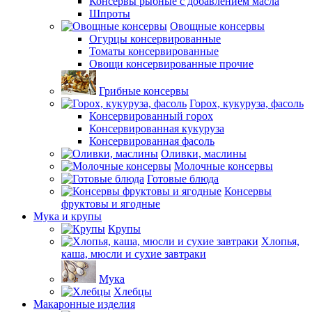
Консервы рыбные с добавлением масла
Шпроты
Овощные консервы
Огурцы консервированные
Томаты консервированные
Овощи консервированные прочие
Грибные консервы
Горох, кукуруза, фасоль
Консервированный горох
Консервированная кукуруза
Консервированная фасоль
Оливки, маслины
Молочные консервы
Готовые блюда
Консервы
фруктовы и ягодные
Мука и крупы
Крупы
Хлопья,
каша, мюсли и сухие завтраки
Мука
Хлебцы
Макаронные изделия