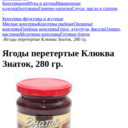
Консервация
Мука и крупы
Макаронные
изделия
Зоотовары
Горячие напитки
Соусы, масло и специи
-
Консервы фруктовы и ягодные
Мясные консервы
Консервы рыбные
Овощные
консервы
Грибные консервы
Горох, кукуруза, фасоль
Оливки,
маслины
Молочные консервы
Готовые блюда
-
Ягоды перетертые Клюква Знаток, 280 гр.
Ягоды перетертые Клюква
Знаток, 280 гр.