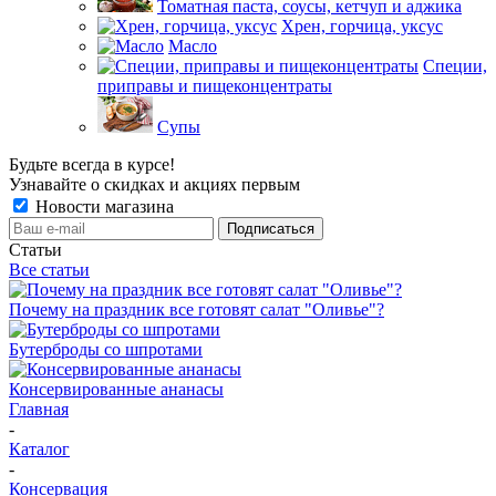
Томатная паста, соусы, кетчуп и аджика
Хрен, горчица, уксус
Масло
Специи,
приправы и пищеконцентраты
Супы
Будьте всегда в курсе!
Узнавайте о скидках и акциях первым
Новости магазина
Статьи
Все статьи
Почему на праздник все готовят салат "Оливье"?
Бутерброды со шпротами
Консервированные ананасы
Главная
-
Каталог
-
Консервация