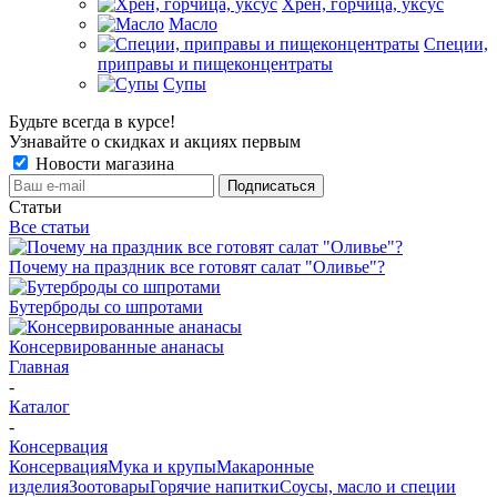
Хрен, горчица, уксус
Масло
Специи,
приправы и пищеконцентраты
Супы
Будьте всегда в курсе!
Узнавайте о скидках и акциях первым
Новости магазина
Статьи
Все статьи
Почему на праздник все готовят салат "Оливье"?
Бутерброды со шпротами
Консервированные ананасы
Главная
-
Каталог
-
Консервация
Консервация
Мука и крупы
Макаронные
изделия
Зоотовары
Горячие напитки
Соусы, масло и специи