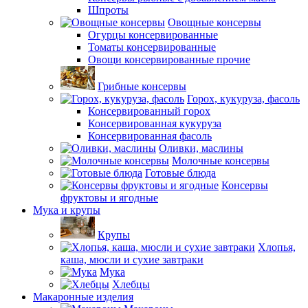
Шпроты
Овощные консервы
Огурцы консервированные
Томаты консервированные
Овощи консервированные прочие
Грибные консервы
Горох, кукуруза, фасоль
Консервированный горох
Консервированная кукуруза
Консервированная фасоль
Оливки, маслины
Молочные консервы
Готовые блюда
Консервы
фруктовы и ягодные
Мука и крупы
Крупы
Хлопья,
каша, мюсли и сухие завтраки
Мука
Хлебцы
Макаронные изделия