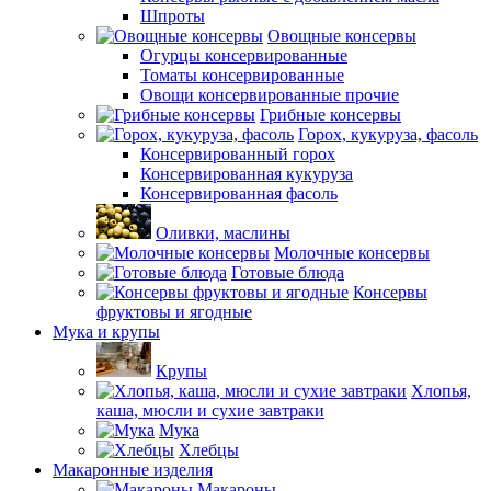
Шпроты
Овощные консервы
Огурцы консервированные
Томаты консервированные
Овощи консервированные прочие
Грибные консервы
Горох, кукуруза, фасоль
Консервированный горох
Консервированная кукуруза
Консервированная фасоль
Оливки, маслины
Молочные консервы
Готовые блюда
Консервы
фруктовы и ягодные
Мука и крупы
Крупы
Хлопья,
каша, мюсли и сухие завтраки
Мука
Хлебцы
Макаронные изделия
Макароны