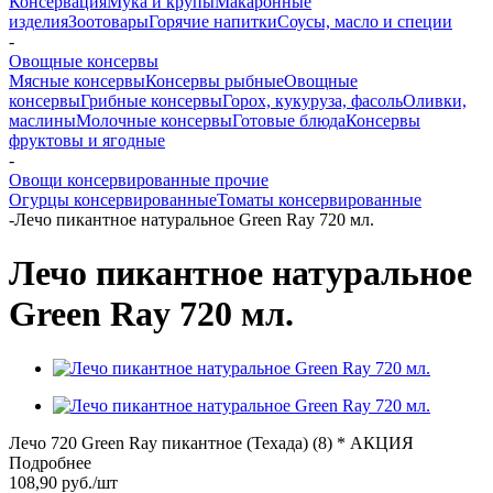
Консервация
Мука и крупы
Макаронные
изделия
Зоотовары
Горячие напитки
Соусы, масло и специи
-
Овощные консервы
Мясные консервы
Консервы рыбные
Овощные
консервы
Грибные консервы
Горох, кукуруза, фасоль
Оливки,
маслины
Молочные консервы
Готовые блюда
Консервы
фруктовы и ягодные
-
Овощи консервированные прочие
Огурцы консервированные
Томаты консервированные
-
Лечо пикантное натуральное Green Ray 720 мл.
Лечо пикантное натуральное
Green Ray 720 мл.
Лечо 720 Green Ray пикантное (Техада) (8) * АКЦИЯ
Подробнее
108,90
руб.
/шт