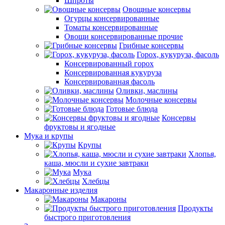
Шпроты
Овощные консервы
Огурцы консервированные
Томаты консервированные
Овощи консервированные прочие
Грибные консервы
Горох, кукуруза, фасоль
Консервированный горох
Консервированная кукуруза
Консервированная фасоль
Оливки, маслины
Молочные консервы
Готовые блюда
Консервы
фруктовы и ягодные
Мука и крупы
Крупы
Хлопья,
каша, мюсли и сухие завтраки
Мука
Хлебцы
Макаронные изделия
Макароны
Продукты
быстрого приготовления