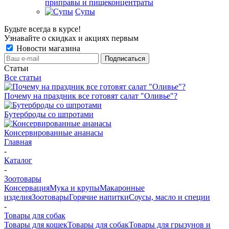
приправы и пищеконцентраты
Супы
Будьте всегда в курсе!
Узнавайте о скидках и акциях первым
Новости магазина
Статьи
Все статьи
Почему на праздник все готовят салат "Оливье"?
Бутерброды со шпротами
Консервированные ананасы
Главная
-
Каталог
-
Зоотовары
Консервация
Мука и крупы
Макаронные
изделия
Зоотовары
Горячие напитки
Соусы, масло и специи
-
Товары для собак
Товары для кошек
Товары для собак
Товары для грызунов и